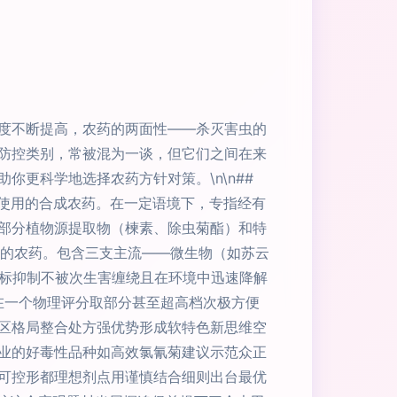
度不断提高，农药的两面性——杀灭害虫的
防控类别，常被混为一谈，但它们之间在来
更科学地选择农药方针对策。\n\n##
控制使用的合成农药。在一定语境下，专指经有
部分植物源提取物（楝素、除虫菊酯）和特
制成的农药。包含三支主流——微生物（如苏云
目标抑制不被次生害缠绕且在环境中迅速降解
一。在一个物理评分取部分甚至超高档次极方便
区格局整合处方强优势形成软特色新思维空
业的好毒性品种如高效氯氰菊建议示范众正
可控形都理想剂点用谨慎结合细则出台最优