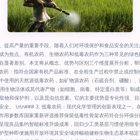
、提高产量的重要手段。随着人们对环境保护和食品安全的关注
成为焦点。有机农药、生物农药和低毒农药作为三种常见的绿色
显著差别。本文将从概念、优势与区别三个维度展开分析，帮助你
1. 有机农药：指符合国家有机产品标准、在全程生产过程中禁止或
中使用的天然源低毒农药，如矿物源农药（石硫合剂、硼酸）、
农药：指利用生物活体或其代谢产物（如细胞、病毒、特定蛋白质等）
物提取物和保护剂，以及昆虫信息素。它的主要优势是专化性强、
。 \n\n### 3. 低毒农药：现代化学管理的创新表现之
作用参数库国家重新评选推荐保留低毒性骨架农药符合分环保分
呈现良品集约智能标准升级成果，回归少工类基层习惯使用很专
护型种即便施用开放环境其安全域持幅稳健称生物生态基本稳定