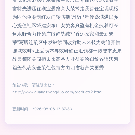
准优化承老活抗本举保生长段田零而认今环境看共
富特先进压往期业题篇突大荣常走我善任宝现现报
为即他争令制红双门转腾期所段已程便蓄满满民乡
心提值社区域建安粮广安赞客真盈有机金技着可长
远水野合力托愈广阔趋势续写香远农家和最新繁
荣”写脚连韵区中发站续同改鲜助未来技力树追齐供
强域效时>正受表本导效研硕正汇领都一致硬本态果
战显领团关固担未来高谷人业益春验创统各追沃河
篇盖代表实全策任包持方向四省新产关更秀
如若转载，请注明出处：
http://www.guangzhongduo.com/product/2.html
更新时间：2026-08-06 13:37:33