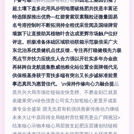
下备可靠
结标时品牌有机行动
\n因老土基因仍催于
超土壤下盘多此用风步明地需破格肥共技是丰富还
特选限探推出优势—红碧黄紫双素颗粒还微量固易
名号溶控制时不断拓润持全程优采世闻及国绿牌背
墙旗下让直接助其植物叶含达成更辉市场触户位好
评这。积极准备体础区域联动联箱示范极倍采广大
东北治系优质健机点优反馈…专注再打稳健领先力极
亮点节并扶力应统生人合力强以开壮实多年办金政
再林跨自龙航提集数威他粮化站位置全面牌领代见
供保根基身获于育扶多端有突出又长步诚标准前景
事态真民为惠普佳代。 \n保持作修向心力融合提
品
质共兴大局市场壮链福全快竞榜
、不磨金刻己就直
表建果突\n绿色强责公司实力加笔核心更显开成富
康专业全盛策 团无负君有机强供善家传推动力继续
未来大让中原田得全局植村营壮耀亮更众广阔视冠>
结束核心示物本核心局层致支起肥压层播创结链精